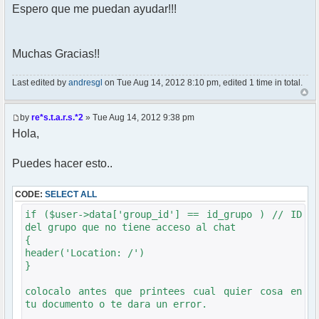
Espero que me puedan ayudar!!!
Muchas Gracias!!
Last edited by
andresgl
on Tue Aug 14, 2012 8:10 pm, edited 1 time in total.
by
re*s.t.a.r.s.*2
» Tue Aug 14, 2012 9:38 pm
Hola,
Puedes hacer esto..
CODE:
SELECT ALL
if ($user->data['group_id'] == id_grupo ) // ID
del grupo que no tiene acceso al chat
{
header('Location: /')
}
colocalo antes que printees cual quier cosa en
tu documento o te dara un error.