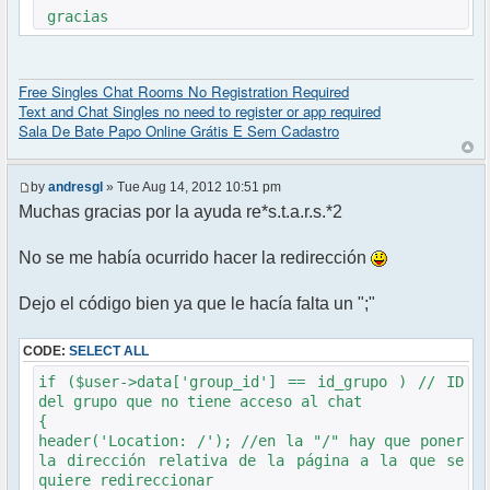
gracias
Free Singles Chat Rooms No Registration Required
Text and Chat Singles no need to register or app required
Sala De Bate Papo Online Grátis E Sem Cadastro
by
andresgl
» Tue Aug 14, 2012 10:51 pm
Muchas gracias por la ayuda re*s.t.a.r.s.*2
No se me había ocurrido hacer la redirección
Dejo el código bien ya que le hacía falta un ";"
CODE:
SELECT ALL
if ($user->data['group_id'] == id_grupo ) // ID
del grupo que no tiene acceso al chat
{
header('Location: /'); //en la "/" hay que poner
la dirección relativa de la página a la que se
quiere redireccionar