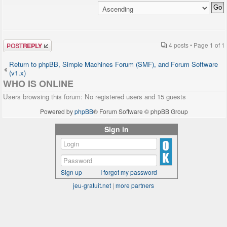
Post a reply
4 posts • Page
1
of
1
Return to phpBB, Simple Machines Forum (SMF), and Forum Software
(v1.x)
WHO IS ONLINE
Users browsing this forum: No registered users and 15 guests
Powered by
phpBB
® Forum Software © phpBB Group
Sign in
Sign up
I forgot my password
jeu-gratuit.net
|
more partners