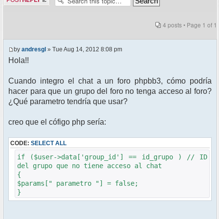
4 posts • Page
1
of
1
by
andresgl
» Tue Aug 14, 2012 8:08 pm
Hola!!
Cuando integro el chat a un foro phpbb3, cómo podría
hacer para que un grupo del foro no tenga acceso al foro?
¿Qué parametro tendría que usar?
creo que el cófigo php sería:
CODE:
SELECT ALL
if ($user->data['group_id'] == id_grupo ) // ID
del grupo que no tiene acceso al chat
{
$params[" parametro "] = false;
}