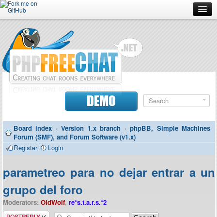
Forum
Doc
Screenshots
Download
DEMO
Donate
Board index
‹
Version 1.x branch
‹
phpBB, Simple Machines
Contributors
Forum (SMF), and Forum Software (v1.x)
Register
Login
Contact
parametreo para no dejar entrar a un
grupo del foro
Moderators:
OldWolf
,
re*s.t.a.r.s.*2
Post a reply