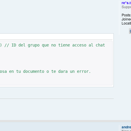
re*s.t
Suppo
Posts
Joine
Locat
) // ID del grupo que no tiene acceso al chat
osa en tu documento o te dara un error.
andre
New 