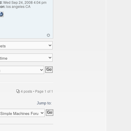
d:
Wed Sep 24, 2008 4:04 pm
ion:
los angeles CA
4 posts • Page
1
of
1
Jump to: