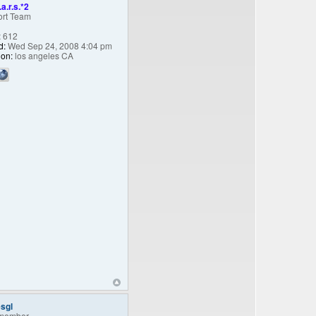
.a.r.s.*2
rt Team
:
612
d:
Wed Sep 24, 2008 4:04 pm
ion:
los angeles CA
sgl
member