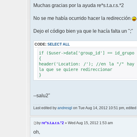
Muchas gracias por la ayuda re*s.t.a.r.s.*2
No se me había ocurrido hacer la redirección
Dejo el código bien ya que le hacía falta un ";"
CODE:
SELECT ALL
if ($user->data['group_id'] == id_grupo 
{
header('Location: /'); //en la "/" hay
la que se quiere redireccionar
}
--salu2"
Last edited by
andresgl
on Tue Aug 14, 2012 10:51 pm, edited 1 
by
re*s.t.a.r.s.*2
» Wed Aug 15, 2012 1:53 am
oh,