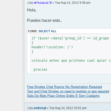
by
re*s.t.a.r.s.*2
» Tue Aug 14, 2012 9:38 pm
Hola,
Puedes hacer esto..
CODE:
SELECT ALL
if ($user->data['group_id'] == id_grupo 
{
header('Location: /')
}
colocalo antes que printees cual quier c
gracias
Free Singles Chat Rooms No Registration Required
Text and Chat Singles no need to register or app required
Sala De Bate Papo Online Grátis E Sem Cadastro
by
andresgl
» Tue Aug 14, 2012 10:51 pm