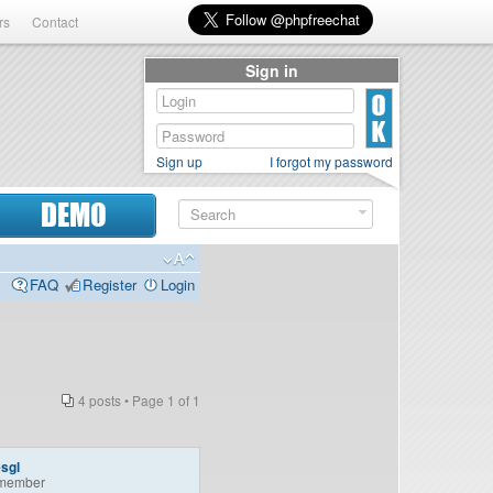
rs
Contact
Sign in
Sign up
I forgot my password
DEMO
FAQ
Register
Login
4 posts • Page
1
of
1
sgl
member