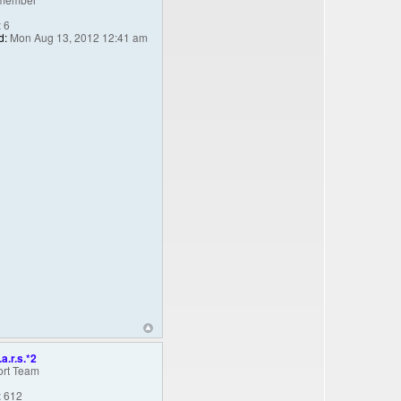
:
6
d:
Mon Aug 13, 2012 12:41 am
.a.r.s.*2
rt Team
:
612