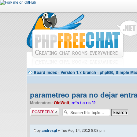
Board index
‹
Version 1.x branch
‹
phpBB, Simple Mac
parametreo para no dejar entra
Moderators:
OldWolf
,
re*s.t.a.r.s.*2
Post a reply
by
andresgl
» Tue Aug 14, 2012 8:08 pm