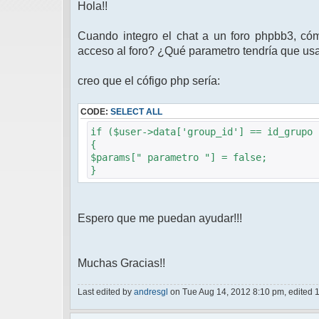
Hola!!
Cuando integro el chat a un foro phpbb3, có
acceso al foro? ¿Qué parametro tendría que us
creo que el cófigo php sería:
CODE:
SELECT ALL
if ($user->data['group_id'] == id_grupo 
{
$params[" parametro "] = false;
}
Espero que me puedan ayudar!!!
Muchas Gracias!!
Last edited by
andresgl
on Tue Aug 14, 2012 8:10 pm, edited 1 t