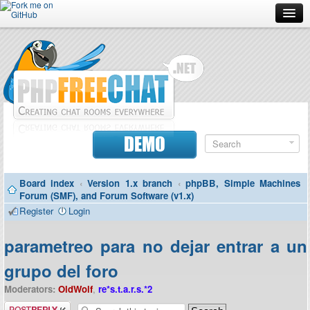
Forum
Doc
Screenshots
Download
DEMO
Donate
Board index
‹
Version 1.x branch
‹
phpBB, Simple Machines
Contributors
Forum (SMF), and Forum Software (v1.x)
Register
Login
Contact
parametreo para no dejar entrar a un
grupo del foro
Moderators:
OldWolf
,
re*s.t.a.r.s.*2
Post a reply