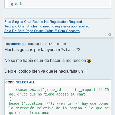
gracias
Free Singles Chat Rooms No Registration Required
Text and Chat Singles no need to register or app required
Sala De Bate Papo Online Grátis E Sem Cadastro
by
andresgl
» Tue Aug 14, 2012 10:51 pm
Muchas gracias por la ayuda re*s.t.a.r.s.*2
No se me había ocurrido hacer la redirección
Dejo el código bien ya que le hacía falta un ";"
CODE:
SELECT ALL
if ($user->data['group_id'] == id_grupo ) // ID
del grupo que no tiene acceso al chat
{
header('Location: /'); //en la "/" hay que poner
la dirección relativa de la página a la que se
quiere redireccionar