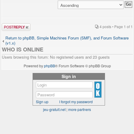
Post a reply
4 posts • Page
1
of
1
Return to phpBB, Simple Machines Forum (SMF), and Forum Software
(v1.x)
WHO IS ONLINE
Users browsing this forum: No registered users and 23 guests
Powered by
phpBB
® Forum Software © phpBB Group
Sign in
Sign up
I forgot my password
jeu-gratuit.net
|
more partners