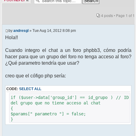
4 posts • Page
1
of
1
by
andresgl
» Tue Aug 14, 2012 8:08 pm
Hola!!
Cuando integro el chat a un foro phpbb3, cómo podría
hacer para que un grupo del foro no tenga acceso al foro?
¿Qué parametro tendría que usar?
creo que el cófigo php sería:
CODE:
SELECT ALL
if ($user->data['group_id'] == id_grupo ) // ID
del grupo que no tiene acceso al chat
{
$params[" parametro "] = false;
}