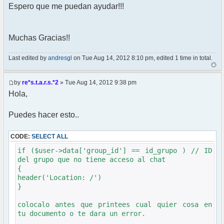
Espero que me puedan ayudar!!!
Muchas Gracias!!
Last edited by
andresgl
on Tue Aug 14, 2012 8:10 pm, edited 1 time in total.
by
re*s.t.a.r.s.*2
» Tue Aug 14, 2012 9:38 pm
Hola,
Puedes hacer esto..
CODE:
SELECT ALL
if ($user->data['group_id'] == id_grupo ) // ID
del grupo que no tiene acceso al chat
{
header('Location: /')
}
colocalo antes que printees cual quier cosa en
tu documento o te dara un error.