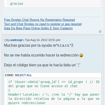
gracias
Free Singles Chat Rooms No Registration Required
Text and Chat Singles no need to register or app required
Sala De Bate Papo Online Grátis E Sem Cadastro
by
andresgl
» Tue Aug 14, 2012 10:51 pm
Muchas gracias por la ayuda re*s.t.a.r.s.*2
No se me había ocurrido hacer la redirección
Dejo el código bien ya que le hacía falta un ";"
CODE:
SELECT ALL
if ($user->data['group_id'] == id_grupo ) // ID
del grupo que no tiene acceso al chat
{
header('Location: /'); //en la "/" hay que poner
la dirección relativa de la página a la que se
quiere redireccionar