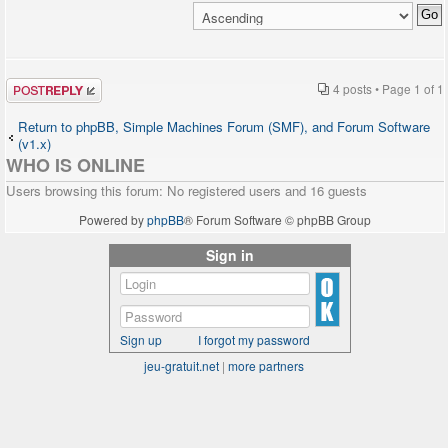
Post a reply
4 posts • Page
1
of
1
Return to phpBB, Simple Machines Forum (SMF), and Forum Software
(v1.x)
WHO IS ONLINE
Users browsing this forum: No registered users and 16 guests
Powered by
phpBB
® Forum Software © phpBB Group
Sign in
Sign up
I forgot my password
jeu-gratuit.net
|
more partners