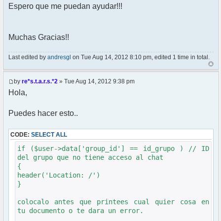
Espero que me puedan ayudar!!!
Muchas Gracias!!
Last edited by
andresgl
on Tue Aug 14, 2012 8:10 pm, edited 1 time in total.
by
re*s.t.a.r.s.*2
» Tue Aug 14, 2012 9:38 pm
Hola,
Puedes hacer esto..
CODE:
SELECT ALL
if ($user->data['group_id'] == id_grupo ) // ID
del grupo que no tiene acceso al chat
{
header('Location: /')
}
colocalo antes que printees cual quier cosa en
tu documento o te dara un error.