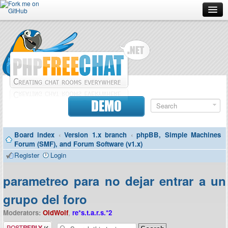
Forum
Doc
Screenshots
Download
DEMO
Donate
Board index
‹
Version 1.x branch
‹
phpBB, Simple Machines
Contributors
Forum (SMF), and Forum Software (v1.x)
Register
Login
Contact
parametreo para no dejar entrar a un
grupo del foro
Moderators:
OldWolf
,
re*s.t.a.r.s.*2
Post a reply