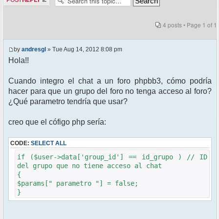
4 posts • Page
1
of
1
by
andresgl
» Tue Aug 14, 2012 8:08 pm
Hola!!
Cuando integro el chat a un foro phpbb3, cómo podría
hacer para que un grupo del foro no tenga acceso al foro?
¿Qué parametro tendría que usar?
creo que el cófigo php sería:
CODE:
SELECT ALL
if ($user->data['group_id'] == id_grupo ) // ID
del grupo que no tiene acceso al chat
{
$params[" parametro "] = false;
}